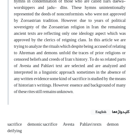
hymns in condemnation of those who are called liars, daēwa-
worshippers and jadu- dīns. These hymns unintentionally,
represented the deeds of nonconformists, who were not approved
by Zoroastrian tradition. However, due to years of political
sovereignty of the Zoroastrian religion in Iran, the remaining
ancient texts are reflecting only one ideology aspect which was
approved by the clerics of reigning class. In this article we are
trying to analyze the rituals which despite being accused of relating
to Ahreman and demons, unfold the traces of prior religions or
censored beliefs and creeds of Iran’s history. To do so, related parts
of Avesta and Pahlavi text are selected, and are analyzed and
interpreted in a linguistic approach, sometimes in the absence of
any written evidence some kind of sacrifice is studied by the means
of historian’s writings. However, essence and background of many
of these rites still remains unknown.
کلیدواژه‌ها
English
sacrifice
demonic sacrifice
Avesta
Pahlavi texts
demon
deifying