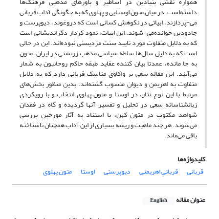
همواره نقشی بنیادین در اساطیر و باورهای مذهبی فرهنگ‌ها
داشته‌است. در میان متون اوستایی و پهلوی که به چگونگی آداب قربانی
می-پردازند، ابیاتی در نکوهش کسانی است که دروغوند، دیوپرست و
جادودین خوانده‌می-شوند. این ابیات، نمود کردار دگراندیشانی است
که به دلایل متفاوت مورد تایید سنت مزدیسنی نبوده‌اند. این در حالی
است که به دلیل سال‌ها سلطه سیاسی مذهب زرتشتی در ایران، متون
به جا مانده، عمدتا بیان کننده عقاید طبقه حاکم روحانیون به شمار
می‌آیند. این مقاله سعی بر واکاوی مناسک قربانی دارد که به دلایل
متفاوت به اهریمن و دیوان منسوب گشته‌اند. بدین منظور بخش‌های
مرتبط با این نوع نثار، در اوستا و متون پهلوی انتخاب و با رویکردی
زبانشناسانه سعی در تحلیل و تفسیر آنها گردیده و گاه در فقدان
شواهد مکتوب در متون کهن، با استناد به آثار مورخین بررسی
می‌شوند. هر چند ماهیت و ریشه بسیاری از این آداب همچنان ناشناخته
باقی‌ می‌ماند.
کلیدواژه‌ها
قربانی
قربانیِ اهریمنی
دیوپرستی
اوستا
متون پهلوی
عنوان مقاله
English