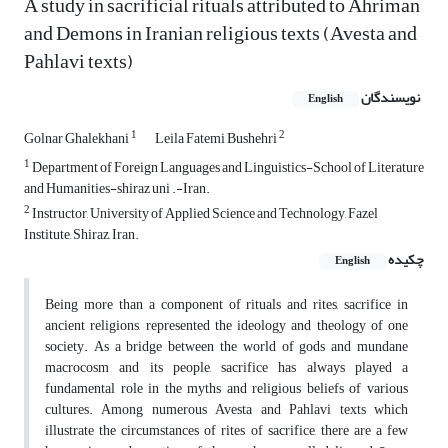
A study in sacrificial rituals attributed to Ahriman
and Demons in Iranian religious texts (Avesta and
Pahlavi texts)
نویسندگان
English
1
2
Golnar Ghalekhani
Leila Fatemi Bushehri
1
Department of Foreign Languages and Linguistics-School of Literature
and Humanities-shiraz uni .-Iran.
2
Instructor, University of Applied Science and Technology, Fazel
Institute, Shiraz, Iran.
چکیده
English
Being more than a component of rituals and rites, sacrifice in
ancient religions, represented the ideology and theology of one
society. As a bridge between the world of gods and mundane
macrocosm and its people, sacrifice has always played a
fundamental role in the myths and religious beliefs of various
cultures. Among numerous Avesta and Pahlavi texts which
illustrate the circumstances of rites of sacrifice, there are a few