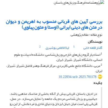
بررسی آیین های قربانی منسوب به اهریمن و دیوان
در متن های دینی ایرانی (اوستا و متون پهلوی)
نوع مقاله : مقاله پژوهشی
نویسندگان
2
1
گلنار قلعه خانی
لیلا فاطمی بوشهری
1
استادیار گروه زبان‌های خارجی و زبان‌شناسی، دانشکده ادبیات و علوم
انسانی، دانشگاه شیراز، شیراز، ایران.
2
مربی، دانشگاه جامع علمی کاربردی، مرکز فرهنگ وهنر فاضل شیراز، شیراز،
ایران.
10.22034/aclr.2023.701178
چکیده
در ادیان باستان، قربانی بیش از آنکه بخشی از مناسک مذهبی باشد،
جهانبینی و یزدان شناسی مردم یک جامعه را نمایان می‌سازد. در عمل،
قربانی پلی است میان جهان ایزدان و دنیای مادی و مردمانش، از این‌ رو