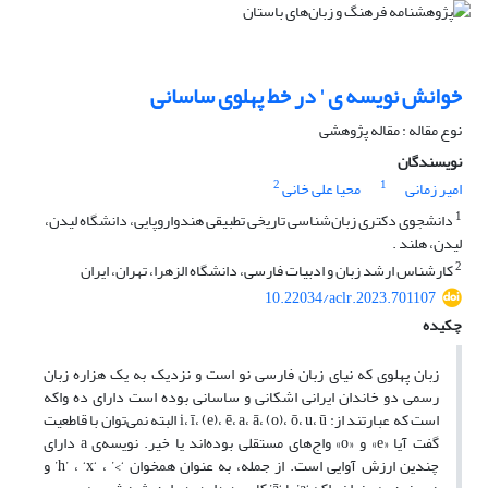
خوانش نویسه ی ' در خط پهلوی ساسانی
نوع مقاله : مقاله پژوهشی
نویسندگان
2
1
امیر زمانی
محیا علی خانی
1
دانشجوی دکتری زبان‌شناسی تاریخی تطبیقی هندواروپایی، دانشگاه لیدن،
لیدن، هلند .
2
کارشناس ارشد زبان و ادبیات فارسی، دانشگاه الزهرا، تهران، ایران
10.22034/aclr.2023.701107
چکیده
زبان پهلوی که نیای زبان فارسی نو است و نزدیک به یک هزاره زبان
رسمی دو خاندان ایرانی اشکانی و ساسانی بوده است دارای ده واکه
است که عبارتند از: i، ī، (e)، ē، a، ā، (o)، ō، u، ū البته نمی‌توان با قاطعیت
گفت آیا «e» و «o» واج‌های مستقلی بوده‌اند یا خیر. نویسه‌ی a دارای
چندین ارزش آوایی است. از جمله، به عنوان همخوان ‘>’ ، ‘h’ ، ‘x’ و