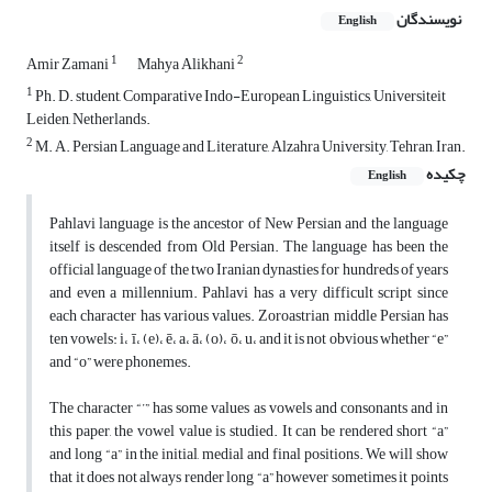
نویسندگان
English
1
2
Amir Zamani
Mahya Alikhani
1
Ph. D. student, Comparative Indo-European Linguistics, Universiteit
Leiden, Netherlands.
2
M. A. Persian Language and Literature, Alzahra University, Tehran, Iran.
چکیده
English
Pahlavi language is the ancestor of New Persian and the language
itself is descended from Old Persian. The language has been the
official language of the two Iranian dynasties for hundreds of years
and even a millennium. Pahlavi has a very difficult script since
each character has various values. Zoroastrian middle Persian has
ten vowels: i، ī، (e)، ē، a، ā، (o)، ō، u، and it is not obvious whether “e”
and “o” were phonemes.
The character “’” has some values as vowels and consonants and in
this paper, the vowel value is studied. It can be rendered short “a”
and long “a” in the initial, medial and final positions. We will show
that it does not always render long “a” however sometimes it points