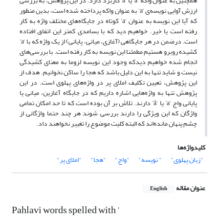
همچنین به عنوان واکه ‘a’ یا ‘ā’ کاربرد دارد. در این پژوهش، به بررسی
ارزش آوایی نویسه‌‌ی ‘a’ به عنوان واکه پرداخته شده است، بدین منظور
که آیا این نویسه به عنوان ‘a’ کوتاه در جایگاه‌های مختلف واژه به کار
رفته است یا خیر. خواهیم دید که با بسامدی کمتر این اتفاق افتاده
است. درضمن در هر جایگاهی (آغازی، میانی، پایانی) از یک واژه که با ‘a’
کشیده روبرو هستیم مطمئنا این نویسه به کار رفته است. با بررسی‌های
انجام شده خواهیم دیدکه وجود این نویسه لزوما به معنای کشیدگی
نیست و شاید تنها به این دلیل باشد که هجا را ساکن نخوانیم. هدف از
این پژوهش، تعیین تکلیف املای پر در واژه‌های پهلوی است. در این
پژوهش تنها به واژه‌هایی اشاره داریم که در جایگاه آغازین، میانی یا
پایانی واج ‘a’ یا ‘ā’ دارند. تلاش بر آن بوده است که تا حد امکان تمامی
واژگان که این ویژگی را دارند بررسی شوند هر چند حتما واژگانی از
چشم پنهان مانده‌اند که البته کلیت موضوع را تغییر نخواهند داد.
کلیدواژه‌ها
"زبان پهلوی"
" نویسه"
"واج"
"هجا"
"املای پر"
عنوان مقاله
English
Pahlavi words spelled with '