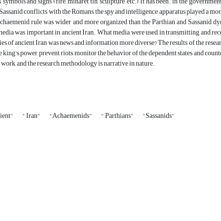
 symbols and signs (fire, minaret, tin, sculpture, etc.) It has been. in the governmen
Sassanid conflicts with the Romans, the spy and intelligence apparatus played a more
Achaemenid rule was wider and more organized than the Parthian and Sassanid dyn
edia was important in ancient Iran. What media were used in transmitting and recei
es of ancient Iran was news and information more diverse? The results of the rese
he king's power, prevent riots, monitor the behavior of the dependent states and count
e work, and the research methodology is narrative in nature.
ient"
" Iran"
"Achaemenids"
" Parthians"
"Sassanids"