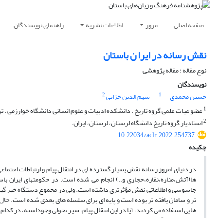
صفحه اصلی
مرور
اطلاعات نشریه
راهنمای نویسندگان
نقش رسانه در ایرا ن باستان
نوع مقاله : مقاله پژوهشی
نویسندگان
2
1
حسین محمدی
سهم الدین خزایی
1
عضو عیات علمی گروه تاریخ . دانشکده ادبیات و علوم انسانی دانشگاه خوارزمی . تهر
2
استادیار گروه تاریخ دانشگاه لرستان، لرستان، ایران.
10.22034/aclr.2022.254737
چکیده
در دنیای امروز رسانه نقش بسیار گسترده ای در انتقال پیام و ارتباطات اجتماعی
ها(آتش،مناره،نقاره،حجاری و..) انجام می شده است. در حکومتهای ایران باس
جاسوسی و اطلاعاتی نقش مؤثرتری داشته است. ولی در مجموع دستگاه خبر گی
تر و سامان یافته تر بوده است و پایه ای برای سلسله های بعدی شده است. حال
هایی استفاده می کردند، آیا در این انتقال پیام، سیر تحولی وجوداشته، در کد