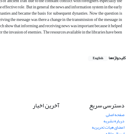
ts of ancient Iran, due to the constant conflict with foreigners, especially the
 effective role. But in general, the news and information system in the early
asties and became the basis for subsequent dynasties. Now the question is
ving the message, was there a change in the transmission of the message, in
arch show that informing and receiving news was important because it helped
er the invasion of enemies. The resources available in the libraries have been
کلیدواژه‌ها
English
دسترسی سریع
آخرین اخبار
صفحه اصلی
درباره نشریه
اعضای هیات تحریریه
ارسال مقاله