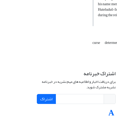
his name, mem
Huteluduš-In
during the re
curse
determe
اشتراک خبرنامه
برای دریافت اخبار و اطلاعیه های مهم نشریه در خبرنامه
نشریه مشترک شوید.
اشتراک