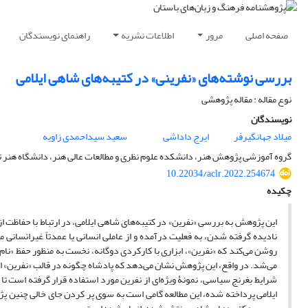
صفحه اصلی
مرور
اطلاعات نشریه
راهنمای نویسندگان
بررسی نوشته‌های «نفرینی» در کتیبه‌های شاهی ایلامی
نوع مقاله : مقاله پژوهشی
نویسندگان
میلاد جهانگیرفر
ایرج داداشی
سعید سیداحمدی زاویه
گروه آموزشی پژوهش هنر، دانشکده علوم نظری و مطالعات عالی هنر، دانشگاه هنر ت
10.22034/aclr.2022.254674
چکیده
این پژوهش به بررسی «نفرین» در کتیبه‌های شاهی ایلامی، در ارتباط با حفاظت ا
نادیده گرفته شدن، به فعلیت درآمده و از عاملی انسانی یا عمدتاً غیرانسانی م
روشن می‌کند که «نفرین»، ابزاری با کارکردی دوگانه، نخست به منظور حفظ «نام»
می‌شد. در واقع، این پژوهش نشان می‌دهد که پادشاه چگونه در قالب «نفرین» از 
شرایط بغرنج سیاسی، نمونۀ ویژه‌ای از نفرین مورد استفاده قرار گرفته است تا 
ایلامی پرداخته شده، این مطالعه گامی است به سوی پر کردن جای خالی چنین پژ