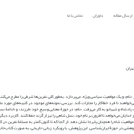
ارسال مقاله
داوران
تماس با ما
هران
ز «نام» و یک موقعیت سیاسی ویژه، می‌پردازد. به‌طور کلی نفرین‌ها شرطی را مطرح می‌ک
ی‌خواهند تا فرد خطاکار را مجازات کند. بررسی نمونه‌های موجود در کتیبه‌های مورد نظ
 پادشاه و شهبانو به کار می‌رفت. «نام» در حوزۀ معنایی وسیع خود «فرزند» و «ادامۀ نس
خدایان می‌خواهد تا افزون بر نام خود، نسل شاهی را نیز از گزند حفظ کنند. کاربرد دیگ
موقعیت شاه را همچنان پابرجا نشان دهد. از آنجا که تا کنون کمتر به مسئلۀ نفرین در 
وهشی در حوزۀ ایران‌شناسی. این پژوهش، با رویکرد زبانی-تاریخی، به صورت کتاب‌خانه