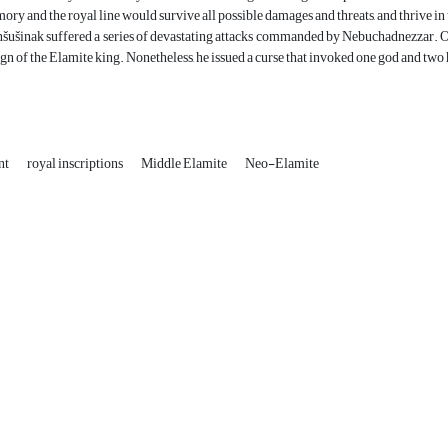
ory and the royal line would survive all possible damages and threats, and thrive in 
šušinak suffered a series of devastating attacks commanded by Nebuchadnezzar. Ot
ign of the Elamite king. Nonetheless, he issued a curse that invoked one god and two h
nt
royal inscriptions
Middle Elamite
Neo-Elamite