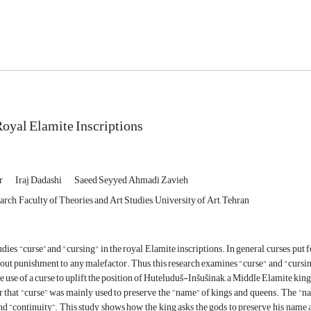
Royal Elamite Inscriptions
ar
Iraj Dadashi
Saeed Seyyed Ahmadi Zavieh
arch, Faculty of Theories and Art Studies, University of Art, Tehran
udies “curse” and "cursing" in the royal Elamite inscriptions. In general, curses put
e out punishment to any malefactor. Thus, this research examines "curse" and "cursing
e use of a curse to uplift the position of Huteluduš-Inšušinak, a Middle Elamite king
r that “curse” was mainly used to preserve the “name” of kings and queens. The “nam
nd “continuity”. This study shows how the king asks the gods to preserve his name as