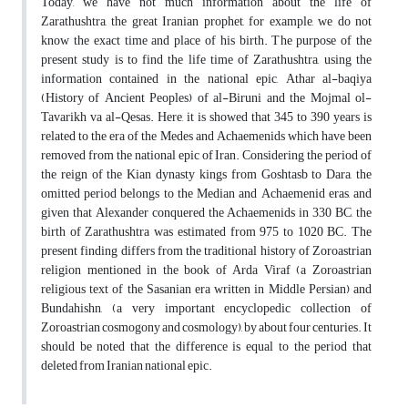
Today, we have not much information about the life of
Zarathushtra, the great Iranian prophet, for example, we do not
know the exact time and place of his birth. The purpose of the
present study is to find the life time of Zarathushtra, using the
information contained in the national epic, Athar al-baqiya
(History of Ancient Peoples) of al-Biruni and the Mojmal ol-
Tavarikh va al-Qesas. Here, it is showed that 345 to 390 years is
related to the era of the Medes and Achaemenids which have been
removed from the national epic of Iran. Considering the period of
the reign of the Kian dynasty kings from Goshtasb to Dara, the
omitted period belongs to the Median and Achaemenid eras, and
given that Alexander conquered the Achaemenids in 330 BC, the
birth of Zarathushtra was estimated from 975 to 1020 BC. The
present finding differs from the traditional history of Zoroastrian
religion mentioned in the book of Arda Viraf (a Zoroastrian
religious text of the Sasanian era written in Middle Persian) and
Bundahishn, (a very important encyclopedic collection of
Zoroastrian cosmogony and cosmology), by about four centuries. It
should be noted that the difference is equal to the period that
deleted from Iranian national epic.