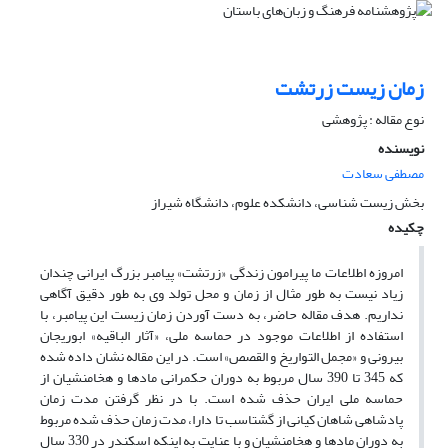
زمان زیست زرتشت
نوع مقاله : پژوهشی
نویسنده
مصطفی سعادت
بخش زیست شناسی، دانشکده علوم، دانشگاه شیراز
چکیده
امروزه اطلاعات ما پیرامون زندگی «زرتشت» پیامبر بزرگ ایرانی چندان
زیاد نیست به طور مثال از زمان و محل تولد وی به طور دقیق آگاهی
نداریم. هدف مقاله حاضر، به دست آوردن زمان زیست این پیامبر، با
استفاده از اطلاعات موجود در حماسه ملی، «آثار الباقیه» ابوریجان
بیرونی و «مجمل التواریخ و القصص» است. در این مقاله نشان داده شده
که 345 تا 390 سال مربوط به دوران حکمرانی مادها و هخامنشیان از
حماسه ملی ایران حذف شده است. با در نظر گرفتن مدت زمان
پادشاهی شاهان کیانی از گشتاسب تا دارا، مدت زمان حذف شده مربوط
به دوران مادها و هخامنشیان و با عنایت به اینکه اسکندر در 330 سال