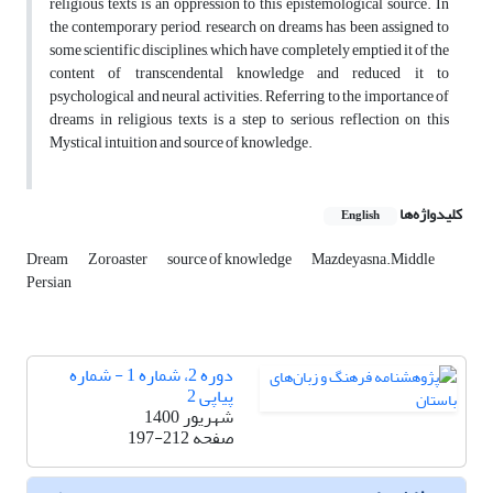
religious texts is an oppression to this epistemological source. In
the contemporary period, research on dreams has been assigned to
some scientific disciplines, which have completely emptied it of the
content of transcendental knowledge and reduced it to
psychological and neural activities. Referring to the importance of
dreams in religious texts is a step to serious reflection on this
Mystical intuition and source of knowledge.
کلیدواژه‌ها
English
Dream
Zoroaster
source of knowledge
Mazdeyasna.Middle
Persian
دوره 2، شماره 1 - شماره
پیاپی 2
شهریور 1400
صفحه
197-212