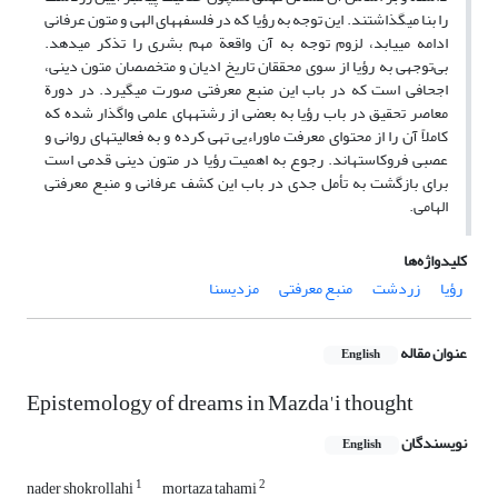
را بنا می­گذاشتند. این توجه به رؤیا که در فلسفه­های الهی و متون عرفانی
ادامه می­یابد، لزوم توجه به آن واقعة مهم بشری را تذکر می­دهد.
بی‌توجهی به رؤیا از سوی محققان تاریخ ادیان و متخصصان متون دینی،
اجحافی است که در باب این منبع معرفتی صورت می­گیرد. در دورة
معاصر تحقیق در باب رؤیا به بعضی از رشته­های علمی واگذار شده که
کاملاً آن را از محتوای معرفت ماوراءیی تهی کرده و به فعالیت­های روانی و
عصبی فروکاسته­اند. رجوع به اهمیت رؤیا در متون دینی قدمی است
برای بازگشت به تأمل جدی در باب این کشف عرفانی و منبع معرفتی
الهامی.
کلیدواژه‌ها
رؤیا
زردشت
منبع معرفتی
مزدیسنا
عنوان مقاله
English
Epistemology of dreams in Mazda'i thought
نویسندگان
English
1
2
nader shokrollahi
mortaza tahami