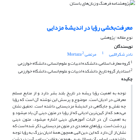
معرفت‌بخشی رؤیا در اندیشة مزدایی
نوع مقاله : پژوهشی
نویسندگان
2
1
نادر شکراللهی
مرتضی Mortaza
1
گروه معارف اسلامی،دانشکده ادبیات و علوم انسانی،دانشگاه خوارزمی
2
استادیار گروه تاریخ دانشکده ادبیات و علوم انسانی،دانشگاه خوارزمی
چکیده
توجه به اهمیت رؤیا ریشه در تاریخ بلند بشر دارد و از منابع مسلم
معرفتی در ادیان است. موضوع و پرسش این نوشته آن است که رؤیا
چه نقش و جایگاهی در اندیشۀ مزدیسنایی داشته است. تحقیق نشان
می‌دهد که از کهن‌ترین ادیانی که از رؤیا در متون دینی آن یاد می­شود و
به اهمیت آن در اثبات آموزه­های دینی اشاره می­شود، متون دینی
زردشت است. رؤیاهای متعددی در متون مزدیسنایی ذکر شده است که
نشان از آن دارد که این دین الهی همچون همة ادیان بزرگ به رؤیا توجه
داشته و بر اساس آن مسائل مهمی همچون حقانیت پیامبر آیین زردشت