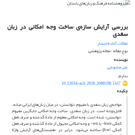
بررسی آرایش سازه‌ی ساخت وجه امکانی در زبان
سغدی
مقالات آماده انتشار
نوع مقاله : مقاله پژوهشی
نویسنده
علی صابونچی
ندارم.
10.22034/aclr.2026.2088198.1167
چکیده
مواجه‌ی زبان سغدی با مفهوم «توانستن» در میان زبان‌های ایرانی میانه،
قابل‌توجه است. در زبان سغدی، ساخت وجه امکانی جایگزین مفهوم
«توانستن» شده است. وجه امکانی معلوم از مادۀ گذشته و صرف فعل
کمکی kwn- یا wn- و وجه امکانی مجهول از ماد‌ۀ گذشته و صرف فعل
کمکی β(w)-ساخته می‌شود. درایر در «همبستگی‌های آرایش واژۀ