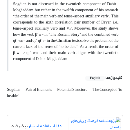
Sogdian is not discussed in the twentieth component of Dabir-
Moghaddam, but rather in the twelfth component of his research,
“the order of the main verb and tense-aspect auxiliary verb”. This
corresponds to the sixth correlation pair number of Dryer, i.e.,
tense-aspect auxiliary verb and VP. Moreover, the study shows
how the verb βʾw- in “The Rostam Story” and the combined verb
qtʾ wn- and qtʾ qtʾr- in the Christian texts solve the problem of the
current lack of the sense of “to be able”. As a result, the order of
βʾw- / qtʾ wn- and their main verb aligns with the twentieth
component of Dabir-Moghaddam.
کلیدواژه‌ها
English
Sogdian
Pair of Elements
Potential Structure
The Concept of “to
be able”
مقالات آماده انتشار
، پذیرفته