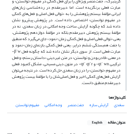
گرینبرگ»، جفت‌عنصر ویژه‌ای را برای فعل کمکی در مفهوم «توانستن» و
عبارت فعلی برنگزیده است. اما دبیرمقدم در رده‌شناسی زبان‌های
ایرانی مؤلفۀ بیستم پژوهشش را به «توالی فعل اصلی و فعل‌های کمکی
در مفهوم توانستن» اختصاص داده است. در پژوهش پیش‌ِرو نشان
داده شد که چگونه آرایش ساخت وجه امکانی در زبان سغدی، نه در
مؤلفۀ بیستم پژوهش دبیرمقدم بلکه در مؤلفۀ دوازدهم پژوهشش،
یعنی «توالی فعلی اصلی و فعل کمکی زمان‌-‌‌نمود» جای می‌گیرد که منطبق
با جفت همبستگی ششم درایر، یعنی فعل کمکی بازنمای زمان‌‌-نمود و
عبارت فعلی است. از سوی دیگر نشان داده شد که چگونه فعل βʾw-
در معنی «قادربودن و توانستن» در متن غیردینیِ «داستان رستم» و فعل
ترکیبی qtʾ wn- و qtʾ qtʾr- در متون دینی مسیحی، مشکل کمبود فعلی
در مفهوم «توانستن» را در زبان سغدی حل کرده است. در نتیجه می‌توان
آرایش فعل‌های کمکی اخیر و فعل اصلی‌شان را با مؤلفۀ بیست پژوهش
دبیرمقدم منطبق دانست.
کلیدواژه‌ها
سغدی
آرایش سازه‌
جفت‌عنصر
وجه امکانی
مفهوم توانستن
عنوان مقاله
English