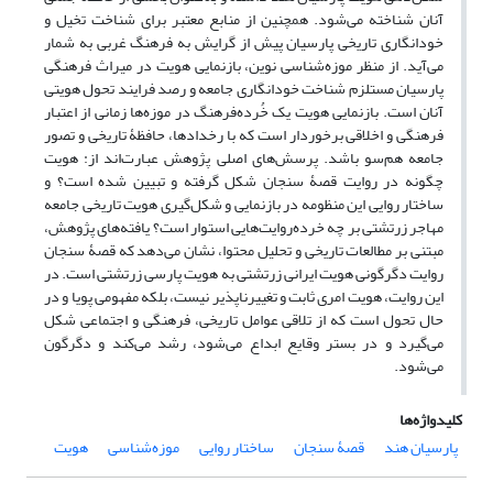
آنان شناخته می‌شود. همچنین از منابع معتبر برای شناخت تخیل و
خودانگاری تاریخی پارسیان پیش از گرایش به فرهنگ غربی به شمار
می‌آید. از منظر موزه‌شناسی نوین، بازنمایی هویت در میراث فرهنگی
پارسیان مستلزم شناخت خودانگاری جامعه و رصد فرایند تحول هویتی
آنان است. بازنمایی هویت یک خُرده‌فرهنگ در موزه‌ها زمانی از اعتبار
فرهنگی و اخلاقی برخوردار است که با رخدادها، حافظۀ تاریخی و تصور
جامعه هم‌سو باشد. پرسش‌های اصلی پژوهش عبارت‌اند از: هویت
چگونه در روایت قصۀ سنجان شکل گرفته و تبیین شده است؟ و
ساختار روایی این منظومه در بازنمایی و شکل‌گیری هویت تاریخی جامعه
مهاجر زرتشتی بر چه خرده‌روایت‌هایی استوار است؟ یافته‌های پژوهش،
مبتنی بر مطالعات تاریخی و تحلیل محتوا، نشان می‌دهد که قصۀ سنجان
روایت دگرگونی هویت ایرانی زرتشتی به هویت پارسی زرتشتی است. در
این روایت، هویت امری ثابت و تغییرناپذیر نیست، بلکه مفهومی پویا و در
حال تحول است که از تلاقی عوامل تاریخی، فرهنگی و اجتماعی شکل
می‌گیرد و در بستر وقایع ابداع می‌شود، رشد می‌کند و دگرگون
می‌شود.
کلیدواژه‌ها
پارسیان هند
قصۀ سنجان
ساختار روایی
موزه‌شناسی
هویت