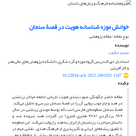
خوانش موزه‌ شناسانه هویت در قصۀ سنجان
نوع مقاله : مقاله پژوهشی
نویسنده
محمد حکمت
استادیار حق التدریس گروه موزه و گردشگری دانشکده پژوهش های عالی هنر
و کارآفرینی
10.22034/aclr.2025.2061101.1147
چکیده
مقاله حاضر چگونگی صورت‌بندی هویت تاریخی جامعه مهاجر زرتشتی
در هند و چارچوب روایی آن را در قصۀ سنجان بررسی و تحلیل می‌کند.
قصۀ سنجان منظومه‌ای فارسی است که توسط موبدی زرتشتی در سال
۹۶۹ یزدگردی (۹۷۸ هجری قمری) در گجرات هند سروده شد و
داستان مهاجرت زرتشتیان از ایران به هند را روایت می‌کند. این منظومه
با تلفیق ریشه‌های ایرانی و تأثیرپذیری از فرهنگ هندی، نقشی مهم در
شکل‌دهی هویت پارسیان هند داشته و به‌عنوان بخشی از حافظۀ جمعی