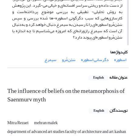
از دست داده و ریختی سراسر افسانه‌ای و خیالی می-گیرد. این پژوهش
به روش تحلیلی- تطبیقی به بررسی موضوع پرداخته‌است و
کارسازی‌هایی که سبب دگرگونی اسطوره-ها شده بررسی و سپس
سَئِن‌مُرو اسطوره‌ای را تا رسیدن به سیمرغ دنبال خواهد کرد و به‌دنبال
آن است که سیمرغ رازورانه‌ای که امروزه می‌شناسیم تا چه اندازه با
سَئِن‌مُرو اسطوره‌ای پیوند دارد؟
کلیدواژه‌ها
اسطوره
دگرسانی اسطوره
سَئِن‌مُرو
سیمرغ
عنوان مقاله
English
The influence of beliefs on the metamorphosis of
Saenmurv myth
نویسندگان
English
Mitra Rezaei
mehran malek
department of advanced art studies faculty of architecture and art, kashan,