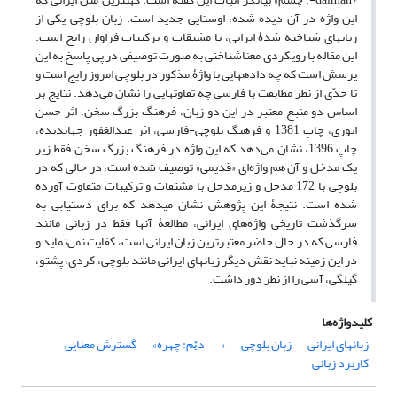
این واژه در آن دیده شده، اوستایی جدید است. زبان بلوچی یکی از
زبانهای شناخته شدۀ ایرانی، با مشتقات و ترکیبات فراوان رایج است.
این مقاله با رویکردی معناشناختی به صورت توصیفی در پی پاسخ به این
پرسش است که چه دادههایی با واژۀ مذکور در بلوچی امروز رایج است و
تا حدّی از نظر مطابقت با فارسی چه تفاوتهایی را نشان می‌دهد. نتایج بر
اساس دو منبع معتبر در این دو زبان، فرهنگ بزرگ سخن، اثر حسن
انوری، چاپ 1381 و فرهنگ بلوچی-فارسی، اثر عبدالغفور جهاندیده،
چاپ 1396، نشان می‌دهد که این واژه در فرهنگ بزرگ سخن فقط زیر
یک مدخل و آن هم واژه‌ای «قدیمی» توصیف شده است، در حالی که در
بلوچی با 172 مدخل و زیرمدخل با مشتقات و ترکیبات متفاوت آورده
شده است. نتیجۀ این پژوهش نشان میدهد که برای دستیابی به
سرگذشت تاریخی واژه‌های ایرانی، مطالعۀ آنها فقط در زبانی مانند
فارسی که در حال حاضر معتبرترین زبان ایرانی است، کفایت نمی‌نماید و
در این زمینه نباید نقش دیگر زبانهای ایرانی مانند بلوچی، کردی، پشتو،
گیلگی، آسی را از نظر دور داشت.
کلیدواژه‌ها
زبانهای ایرانی
زبان بلوچی
«
دێم: چهره»
گسترش معنایی
کاربرد زبانی