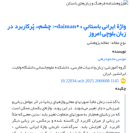
واژۀ ایرانی باستانیِ « *daiman-: چشم»، پُرکاربرد در
زبان بلوچی امروز
نوع مقاله : مقاله پژوهشی
نویسنده
موسی محمودزهی
گروه آموزشی: زبان و ادبیات فارسی، دانشکده علوم انسانی دانشگاه ولایت،
ایرانشهر، ایران
10.22034/aclr.2025.2060608.1145
چکیده
با گذشت زمان غالباً صورتها و معانی واژههای زبانها در اثر عوامل زبانی و
غیرزبانی دچار تغییر می‌شوند. در این روند، واژه‌ای یکسان ممکن است
که در زبانهای هم‌تَبار به صورتهای متفاوت تغییر یابد؛ بدین معنی که مثلاً
در زبانی از میزان کاربرد آن کاسته شده و برعکس، در زبانی دیگر
کاربرد آن افزایش یابد. سرگذشت تاریخیِ واژۀ ایرانی باستانیِ «
*daiman-: چشم» بیانگر اثبات این گفته است. کهنترین متن ایرانی که