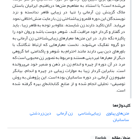
می‌‌شده است؟ با استناد به مفاهیم متن‌ها دریافتیم، ایرانیان باستان
ملاک گزینش زن آرمانی را تنها در زیبایی ظاهر ندانسته و نزد
نویسندگان این دوره قلمرو زیباشناختی زن با رعایت منش اخلاقی نمود
می‌یابد. آنان تاکید دارند زن شایسته، علاوه بر توجه به ظاهر زیبا ، باید
در گفتار و کردار خود مراقبت کند، شوهر دوست باشد و روان خود را
پاکیزه نگه دارد. در این متن‌ها معیارهای زیبایی‌شناختی زن آرمانی به
دو گروه تفکیک می‌شوند. نخست معیارهایی که ارتباط تنگاتنگ با
باورهای دین بِهی دارند مانند احترام به شوهر و پاکدامنی. اما گروهی
دیگر از معیارها غیردینی هستند و مربوط به تصویر زن محبوبی است که
مرد در آن دوره از چهره و اندام زن در ذهن و ضمیر خود می‌پروانده
است. بنابراین کردار زیبا به موازات زیبایی در چهره و اندام، بیانگر
مفهوم زن آرمانی در دوره ساسانیان بوده است. این پژوهش به روش
توصیفی- تحلیلی انجام شده و از منابع کتابخانه‌ای بهره گرفته شده
است.
کلیدواژه‌ها
متن‌های پهلوی
زیبایی‌شناسی
زن آرمانی‌
دین زردشتی
‌ساسانیان
عنوان مقاله
English