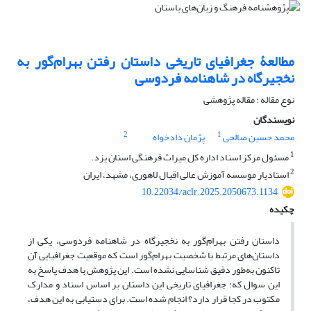
مطالعۀ جغرافیای تاریخی داستان رفتن بهرام‌گور به
نخجیرگاه در شاهنامه فردوسی
نوع مقاله : مقاله پژوهشی
نویسندگان
2
1
محمد حسین صالحی
پژمان دادخواه
1
مسئول مرکز اسناد اداره کل میراث فرهنگی استان یزد.
2
استادیار موسسه آموزش عالی اقبال لاهوری، مشهد، ایران
10.22034/aclr.2025.2050673.1134
چکیده
داستان رفتن بهرام‌گور به نخجیرگاه در شاهنامه فردوسی، یکی از
داستان‌های مرتبط با شخصیت بهرام‌گور است که موقعیت جغرافیایی آن
تاکنون به‌طور دقیق شناسایی نشده است. این پژوهش با هدف پاسخ به
این سوال که: جغرافیای تاریخی این داستان بر اساس اسناد و مدارک
مکتوب در کجا قرار دارد؟ انجام شده است. برای دستیابی به این هدف،