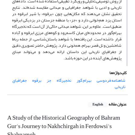
از روش توصیفی‌ـ‌تحلیلی و رویکرد تطبیقی استفاده شده است. داده‌های
تاریخی و ادبی با شواهد جغرافیایی و میدانی مقایسه شده‌اند. نتایج
تحقیق نشان می‌دهند که مکان‌هایی چون «برقوه» با شهر ابرقوه در
استان یزد هم‌خوانی دارد و «جز» با منطقه جزستان در بزدیکی ابرقوه
منطبق است. علاوه بر این، شواهد میدانی حاکی از آن است که نخجیرگاه
بهرام‌گور در محدوده‌ای میان کاسه‌رود و کوه‌های مرزی ابرقوه و آباده
قرار داشته است. این یافته‌ها با شواهد باستان‌شناسی، از جمله رباط
شاه‌نشین و تل قصر بهرام، همخونی دارد. پژوهش حاضر تصویری دقیق
از جغرافیای تاریخی این داستان ارائه می‌دهد و می‌تواند مبنای
پژوهش‌های آینده در این حوزه باشد.
کلیدواژه‌ها
شاهنامه فردوسی
بهرام گور
نخجیرگاه
جز
برقوه
جغرافیای
تاریخی
عنوان مقاله
English
A Study of the Historical Geography of Bahram
Gur's Journey to Nakhchirgah in Ferdowsi's
Shahnameh