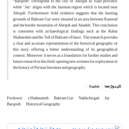
"Barqveh" correspond to the city of Abrquh in Yazd province,
while "Jaz" aligns with the Jazestan region, which is located near
Abrquh. Furthermore, field evidence suggests that the hunting
grounds of Bahram Gur were situated in an area between Kaserud
and the border mountains of Abrquh and Abadeh. This conclusion
is consistent with archaeological findings, such as the Rabat
Shahneshin and the Tell of Bahram's Palace. The research provides
a clear and accurate representation of the historical geography of
this story, offering a better understanding of its geographical
context. Moreover, it serves as a foundation for further studies and
future research in this field, opening new avenues for exploration in
the history of Persian literature and geography.
کلیدواژه‌ها
English
Ferdowsi'
s Shahnameh
Bahram Gur
Nakhchirgah
Jaz
Barqouh
Historical Geography
دوره 4، شماره 2 - شماره