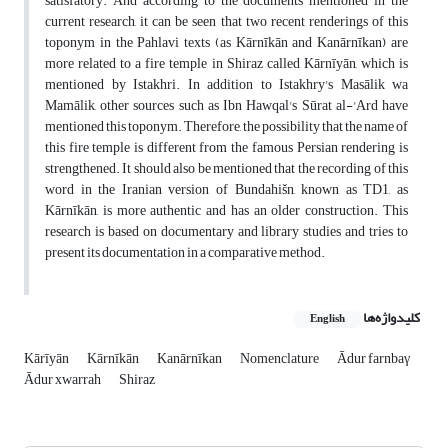
satisfatory. And according to the documents mentioned in the
current research, it can be seen that two recent renderings of this
toponym in the Pahlavi texts (as Kārnīkān and Kanārnīkan) are
more related to a fire temple in Shiraz called Kārnīyān, which is
mentioned by Istakhri. In addition to Istakhry's Masālik wa
Mamālik, other sources such as Ibn Hawqal's Sūrat al-'Ard have
mentioned this toponym. Therefore, the possibility that the name of
this fire temple is different from the famous Persian rendering is
strengthened. It should also be mentioned that the recording of this
word in the Iranian version of Bundahišn, known as TD1, as
Kārnīkān, is more authentic and has an older construction. This
research is based on documentary and library studies and tries to
present its documentation in a comparative method.
کلیدواژه‌ها
English
Kārīyān
Kārnīkān
Kanārnīkan
Nomenclature
Ādur farnbaγ
Ādur xwarrah
Shiraz