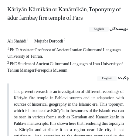
Kārīyān, Kārnīkān or Kanārnīkān; Toponymy of
ādur farnbaγ fire temple of Fars
نویسندگان
English
1
2
Ali Shahidi
Mojtaba Doroodi
1
Ph.D, Assistant Professor of Ancient Iranian Culture and Languages,
University of Tehran.
2
PhD Student of Ancient Culture and Languages of Iran, University of
Tehran Manager,Persepolis Museum.
چکیده
English
The present research is an investigation of different recordings of
Kārīyān fire temple in Pahlavi sources and its adaptation with
sources of historical geography in the Islamic era. This toponym,
which is introduced as Kārīyān in the sources of the Islamic era, can
be seen in various forms such as Kārnīkān and KanārnīkanIn in
Pahlavi manuscripts. It is shown here that rendering this toponym
as Kāriyān and attribute it to a region near Lār city is not