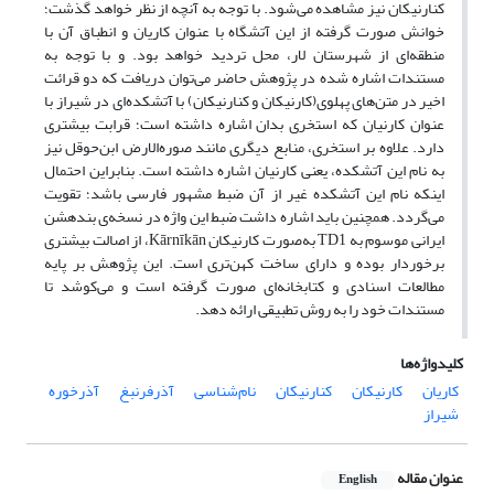
کنارنیکان نیز مشاهده می‌شود. با توجه به آنچه از نظر خواهد گذشت؛
خوانش صورت گرفته از این آتشگاه با عنوان کاریان و انطباق آن با
منطقه‌ای از شهرستان لار، محل تردید خواهد بود. و با توجه به
مستندات اشاره شده در پژوهش حاضر می‌توان دریافت که دو قرائت
اخیر در متن‌های پهلوی(کارنیکان و کنارنیکان) با آتشکده‌ای در شیراز با
عنوان کارنیان که استخری بدان اشاره داشته است؛ قرابت بیشتری
دارد. علاوه بر استخری، منابع دیگری مانند صوره‌الارض ابن‌حوقل نیز
به نام این آتشکده، یعنی کارنیان اشاره داشته است. بنابراین احتمال
اینکه نام این آتشکده غیر از آن ضبط مشهور فارسی باشد؛ تقویت
می‌گردد. همچنین باید اشاره داشت ضبط این واژه در نسخه‌ی بندهشن
ایرانی موسوم به TD1 به‌صورت کارنیکان Kārnīkān، از اصالت بیشتری
برخوردار بوده و دارای ساخت کهن‌تری است. این پژوهش بر پایه
مطالعات اسنادی و کتابخانه‌ای صورت گرفته است و می‌کوشد تا
مستندات خود را به روش تطبیقی ارائه دهد.
کلیدواژه‌ها
کاریان
کارنیکان
کنارنیکان
نام‌شناسی
آذرفرنبغ
آذرخوره
شیراز
عنوان مقاله
English