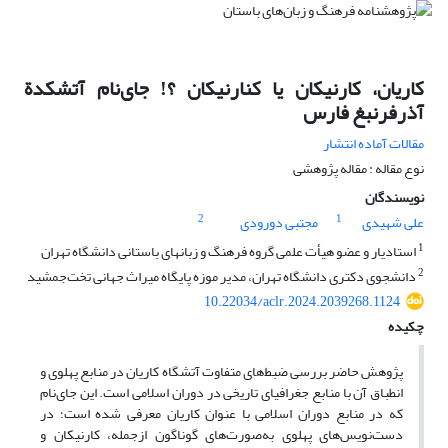
کاریان، کارنیکان یا کنارنیکان ؟! جای‌نام آتشکدة
آذرفرنبغ فارس
مقالات آماده انتشار
نوع مقاله : مقاله پژوهشی
نویسندگان
2
1
علی شهیدی
مجتبی دورودی
1
استادیار و عضو هیأت علمی گروه فرهنگ و زبانهای باستانی دانشگاه تهران
2
دانشجوی دکتری دانشگاه تهران، مدیر موزه پایگاه میراث جهانی تخت‌جمشید
10.22034/aclr.2024.2039268.1124
چکیده
پژوهش حاضر بررسی ضبط‌های متفاوت آتشگاه کاریان در منابع پهلوی و
انطباق آن با منابع جغرافیای تاریخی در دوران اسلامی است. این جای‌نام
که در منابع دوران اسلامی با عنوان کاریان معرفی شده است؛ در
دست‌نویس‌های پهلوی به‌صورت‌های گوناگون ازجمله، کارنیکان و