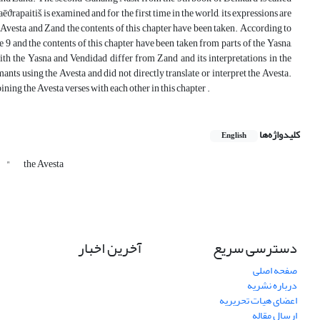
ϑrapaitiš, is examined and for the first time in the world, its expressions are
 Avesta and Zand the contents of this chapter have been taken. According to
se 9 and the contents of this chapter have been taken from parts of the Yasna,
ith the Yasna and Vendidad differ from Zand and its interpretations in the
mants using the Avesta and did not directly translate or interpret the Avesta.
ing the Avesta verses with each other in this chapter .
کلیدواژه‌ها
English
"
the Avesta
دسترسی سریع
آخرین اخبار
صفحه اصلی
درباره نشریه
اعضای هیات تحریریه
ارسال مقاله