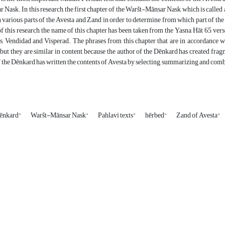
Nask. In this research, the first chapter of the Waršt-Mānsar Nask, which is called aē
various parts of the Avesta and Zand in order to determine from which part of the
of this research, the name of this chapter has been taken from the Yasna, Hāt 65, ver
s, Vendidad and Visperad. The phrases from this chapter that are in accordance w
, but they are similar in content, because the author of the Dēnkard has created frag
 the Dēnkard has written the contents of Avesta by selecting, summarizing and combin
Dēnkard"
Waršt-Mānsar Nask"
Pahlavi texts"
hērbed"
Zand of Avesta"