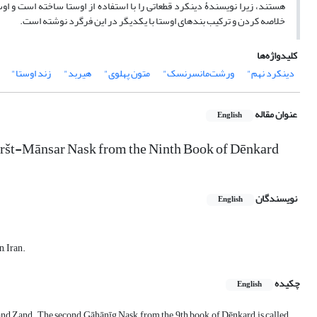
هستند، زیرا نویسندۀ دینکرد قطعاتی را با استفاده از اوستا ساخته است و او
خلاصه کردن و ترکیب بندهای اوستا با یکدیگر در این فرگرد نوشته است.
کلیدواژه‌ها
دینکرد نهم"
ورشت‌مانسر‌نسک"
متون پهلوی"
هیربد"
زند اوستا"
عنوان مقاله
English
Waršt-Mānsar Nask from the Ninth Book of Dēnkard
نویسندگان
English
, Iran.
چکیده
English
a and Zand. The second Gāhānīg Nask from the 9th book of Dēnkard is called