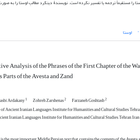
ستا را مستقیماً ترجمه یا تفسیر نکرده است. نویسندۀ دینکرد مطالبِ اوستا را به صور
"
اوستا
ve Analysis of the Phrases of the First Chapter of the 
s Parts of the Avesta and Zand
1
2
2
tasbi Ardakany
Zohreh Zarshenas
Farzaneh Goshtasb
f Ancient Iranian Languages, Institute for Humanities and Cultural Studies, Tehran
ient Iranian Languages, Institute for Humanities and Cultural Studies, Tehran, Iran
s the most important Middle Persian text that contains the contents of the Avest