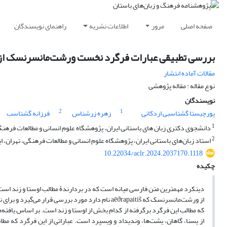
صفحه اصلی
مرور
اطلاعات نشریه
راهنمای نویسندگان
بررسی تطبیقی عبارات فرگرد نخست ورشت‌مانسرنسک از کت
مقالات آماده انتشار
نوع مقاله : مقاله پژوهشی
نویسندگان
2
1
پورچیستا گشتاسبی اردکانی
زهره زرشناس
فرزانه گشتاسب
1
دانشجوی دکتری زبان های باستانی ایران، پژوهشگاه علوم انسانی و مطالعات فرهنگی،
2
استاد زبان‌های باستانی ایران، پژوهشگاه علوم انسانی و مطالعات فرهنگی، تهران، ای
10.22034/aclr.2024.2037170.1118
چکیده
دینکرد مهمترین متن فارسی میانه است که در بردارندۀ مطالب اوستا و زند اس
از ورشت‌مانسرنسک که aēϑrapaitiš نام دارد مورد برر
از یسنا، گاهان، یشت‌ها، وندیداد و ویسپرد است. عباراتی از این فرگرد که مطا