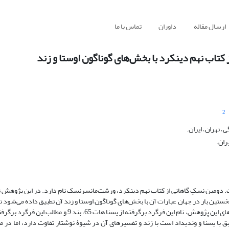
ارسال مقاله
داوران
تماس با ما
اب نهم دینکرد با بخش‌های گوناگون اوستا و زند
2
 تهران، ایران.
ران.
ت. دومین نسکِ گاهانی از کتاب نهم دینکرد، ورشت‌مانسرنسک نام دارد. در این پژوهش
سی قرار می‌گیرد و برای نخستین بار در جهان عبارات آن با بخش‌های گوناگون اوستا و زند آن تطبیق داده می
که مطالب این فرگرد برگرفته از کدام بخش از اوستا و زند است. بر اساس یافته‌های این پژوهش، نامِ این فرگرد برگر
بق با یسنا و وندیداد است با زند و تفسیرهای آن در شیوۀ نوشتار تفاوت دارد، اما در 