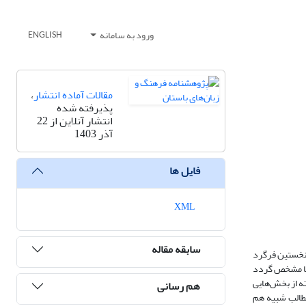
ورود به سامانه
ENGLISH
مقالات آماده انتشار
،
پذیرفته شده
انتشار آنلاین از 22
آذر 1403
فایل ها
XML
سابقه مقاله
 نخستین فرگرد
‌شود تا مشخص گردد
فته از یسنا هات 65، بند 9 و مطالب این فرگرد برگرفته از بخش‌هایی
هم رسانی
مطالب شبیه هم