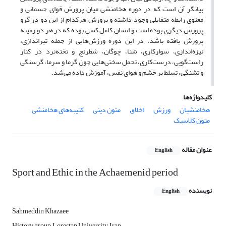
بیانگر آن است که در دوره هخامنشی میان پرورش قوای جسمانی و
معنوی رابطه متقابلی وجود داشته و پرورش هرکدام از این دو در گرو
پرورش دیگری بوده است و انسان کامل کسی بوده که در هر دو زمینه
پرورش یافته باشد. در این دوره ورزش‌هایی از جمله تیراندازی،
نیزه‌اندازی، سوارکاری، شنا، چوگان، شطرنج و تخته‌نرد در کنار
راست‌گویی، درست‌کاری، تحمل سختی‌هایی چون گرما و سرما، گرسنگی
و تشنگی، تسلط بر خشم و هوای نفس، آموزش داده می‌شد.
کلیدواژه‌ها
هخامنشیان
ورزش
اخلاق
متون دینی
کتیبه‌های هخامنشی
متون کلاسیک
عنوان مقاله
English
Sport and Ethic in the Achaemenid period
نویسنده
English
Sahmeddin Khazaee
History group, Lorestan University, Iran