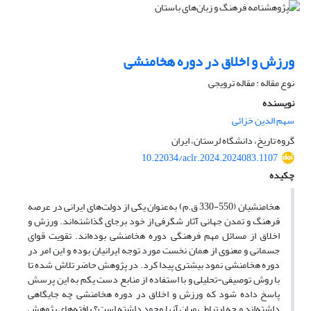
ورزش و اخلاق در دوره هخامنشی
نوع مقاله : مقاله ترویجی
نویسنده
سهم الدین خزائی
گروه تاریخ، دانشگاه لرستان، ایران
10.22034/aclr.2024.2024083.1107
چکیده
هخامنشیان (550-330 ق.م) به‌عنوان یکی از دولت‌های ایرانی در عرصه
فرهنگ و تمدن جهانی آثار شگرفی از خود برجای گذاشته‌اند. ورزش و
اخلاق از مسائل مهم فرهنگی دوره هخامنشی بوده‌اند. تقویت قوای
جسمانی و معنوی از همان نخست مورد توجه ایرانیان بوده و این امر در
دوره هخامنشی نمود بیشتری پیدا کرد. در پژوهش حاضر تلاش شده تا
با روش توصیفی-تحلیلی و با استفاده از منابع دست یکم به این پرسش
پاسخ داده شود که ورزش و اخلاق در دوره هخامنشی چه جایگاهی
داشته‌اند و چه ارتباطی میان آنها وجود داشته است؟ یافته‌های پژوهش