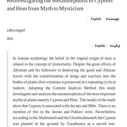
Reinvestigating the Metamorphosis of Cypress
and Hom from Myth to Mysticism
نویسنده
English
zahra asgari
ikiu
چکیده
English
In Iranian mythology, the belief in the vegetal origin of man is
related to the concept of immortality. Despite the great efforts of
Ahriman and his followers in destroying the good and Ahuraic
forces, with the transformation of kings and warriors into the
bodies of plants, their existence is preserved in a repeating cyclical
fashion. Adopting the Content Analysis Method, this study
investigates and analyzes the metamorphosis of the most important
mythical plants, namely Cypress and Hom. The results of the study
show that Cypress is associated with the sun and Mihr. There is no
mention of this in the
Avesta
and Pahlavi texts. Nevertheless,
according to the
Shahnameh
and the
Ghoshtasbnameh
, the Cypress
was planted in the ground by Zarathustra as a sacred tree.