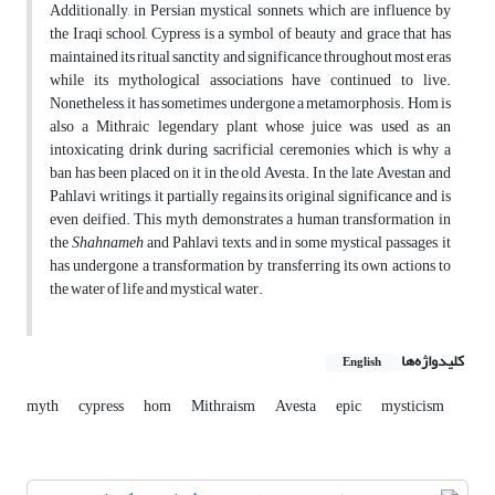
Additionally, in Persian mystical sonnets, which are influence by
the Iraqi school, Cypress is a symbol of beauty and grace that has
maintained its ritual sanctity and significance throughout most eras
while its mythological associations have continued to live.
Nonetheless, it has sometimes undergone a metamorphosis. Hom is
also a Mithraic legendary plant whose juice was used as an
intoxicating drink during sacrificial ceremonies, which is why a
ban has been placed on it in the old Avesta. In the late Avestan and
Pahlavi writings, it partially regains its original significance and is
even deified. This myth demonstrates a human transformation in
the
Shahnameh
and Pahlavi texts, and in some mystical passages, it
has undergone a transformation by transferring its own actions to
the water of life and mystical water.
کلیدواژه‌ها
English
myth
cypress
hom
Mithraism
Avesta
epic
mysticism