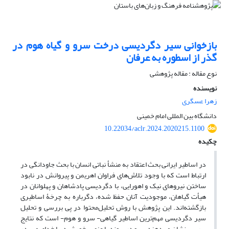
بازخوانی سیر دگردیسی درخت سرو و گیاه هوم در
گذر از اسطوره به عرفان
نوع مقاله : مقاله پژوهشی
نویسنده
زهرا عسگری
دانشگاه بین المللی امام خمینی
10.22034/aclr.2024.2020215.1100
چکیده
در اساطیر ایرانی بحث اعتقاد به منشأ نباتی انسان با بحث جاودانگی در
ارتباط است که با وجود تلاش‌های فراوان اهریمن و پیروانش در نابود
ساختن نیروهای نیک و اهورایی، با دگردیسی پادشاهان و پهلوانان در
هیأت گیاهان، موجودیت آنان حفظ شده، دگرباره به چرخۀ اساطیری
بازگشته‌اند. این پژوهش با روش تحلیل‌محتوا در پی بررسی و تحلیل
سیر دگردیسی مهم‌ترین اساطیر گیاهی- سرو و هوم- است که نتایج
بررسی نشان می‌دهند سرو در پیوند با عنصر خورشید، با خدای مهر در