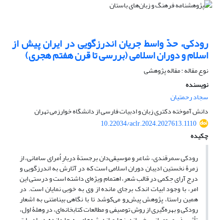
رودکی، حدّ واسط جریان اندرزگویی در ایران پیش از
اسلام و دوران اسلامی (بررسی تا قرن هفتم هجری)
نوع مقاله : مقاله پژوهشی
نویسنده
سجاد رحمتیان
دانش آموخته دکتری زبان و ادبیات فارسی از دانشگاه خوارزمی تهران
10.22034/aclr.2024.2027613.1110
چکیده
رودکی سمرقندی، شاعر و موسیقی‌دان برجستۀ دربارِ اُمرای سامانی، از
زمرۀ نخستین ادیبان دوران اسلامی است که در آثارش به اندرزگویی و
درج آرای حِکمی در قالب شعر، اهتمام ویژه‌ای داشته است و درستی این
امر، با وجود ابیات اندک برجای مانده از وی به خوبی نمایان است. در
همین راستا، پژوهش پیش‌رو می‌کوشد تا با نگاهی بینامتنی به اشعار
رودکی و بهره‌گیری از روش توصیفی و مطالعات کتابخانه‌ای، در وهلۀ اول،
تأثیرپذیری وی از برخی اندرزها و اندیشه‌های به ‌جا مانده در ادبیات