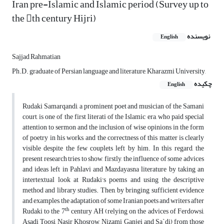
Iran pre-Islamic and Islamic period (Survey up to
the th century Hijri)
نویسنده
English
Sajjad Rahmatian
Ph.D. graduate of Persian language and literature, Kharazmi University,
چکیده
English
Rudaki Samarqandi, a prominent poet and musician of the Samani
court, is one of the first literati of the Islamic era, who paid special
attention to sermon and the inclusion of wise opinions in the form
of poetry in his works, and the correctness of this matter is clearly
visible despite the few couplets left by him. In this regard, the
present research tries to show, firstly, the influence of some advices
and ideas left in Pahlavi and Mazdayasna literature by taking an
intertextual look at Rudaki's poems and using the descriptive
method and library studies. Then, by bringing sufficient evidence
and examples, the adaptation of some Iranian poets and writers after
th
Rudaki to the 7
century AH (relying on the advices of Ferdowsi,
Asadi Toosi, Nasir Khosrow, Nizami Ganjei and Sa`di) from those