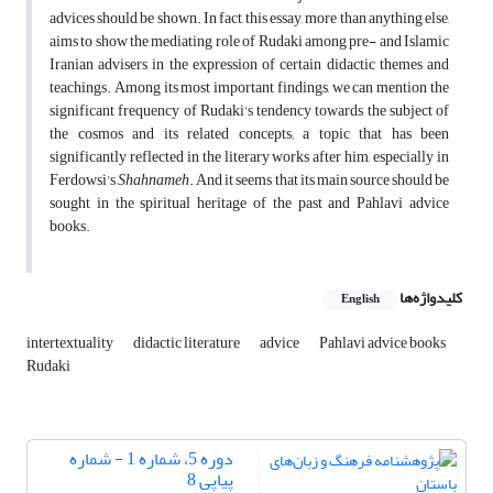
advices should be shown. In fact, this essay, more than anything else,
aims to show the mediating role of Rudaki among pre- and Islamic
Iranian advisers in the expression of certain didactic themes and
teachings. Among its most important findings, we can mention the
significant frequency of Rudaki's tendency towards the subject of
the cosmos and its related concepts; a topic that has been
significantly reflected in the literary works after him, especially in
Ferdowsi's
Shahnameh
. And it seems that its main source should be
sought in the spiritual heritage of the past and Pahlavi advice
books.
کلیدواژه‌ها
English
intertextuality
didactic literature
advice
Pahlavi advice books
Rudaki
دوره 5، شماره 1 - شماره
پیاپی 8