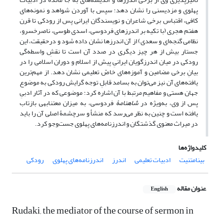
پهلوی و مزدیسنی را نشان دهد؛ سپس با آوردن شواهد و نمونه‌های
کافی، اقتباس برخی شاعران و نویسندگان ایرانی پس از رودکی تا قرن
هفتم هجری (با تکیه بر اندرزهای فردوسی، اسدی طوسی، ناصرخسرو،
نظامی گنجه‌ای و سعدی) از آن اندرزها نشان داده شود و درحقیقت، این
جستار بیش از هر چیز دیگری در صدد آن است تا نقشِ واسطه‌گی
رودکی در میان اندرزگویان ایرانیِ پیش از اسلام و دوران اسلامی را در
بیانِ برخی مضامین و آموزه‌های خاصّ تعلیمی نشان دهد. از مهم‌ترین
یافته‌های آن نیز می‌توان به بسامد قابلِ توجه گرایش رودکی به موضوع
جهان هستی و مفاهیم مرتبط با آن اشاره کرد؛ موضوعی که در آثار ادبیِ
پس از وی، به‌ویژه در
شاهنامۀ
فردوسی، به میزان معتنابهی بازتاب
یافته است و چنین به نظر می‌رسد که منشأ و سرچشمۀ اصلی آن را باید
در میراث معنوی گذشتگان و اندرزنامه‌های پهلوی جست‌وجو کرد.
کلیدواژه‌ها
بینامتنیت
ادبیات تعلیمی
اندرز
اندرزنامه‌های پهلوی
رودکی
عنوان مقاله
English
Rudaki, the mediator of the course of sermon in