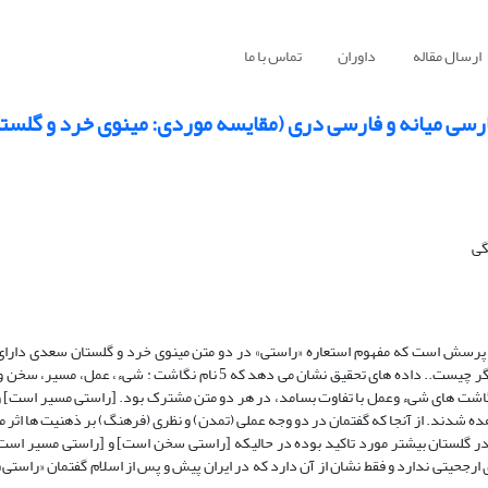
ارسال مقاله
داوران
تماس با ما
ارسی میانه و فارسی دری (مقایسه موردی: مینوی خرد و گلس
گی
 پرسش است که مفهوم استعاره «راستی» در دو متن مینوی خرد و گلستان سعدی دارای
مبدایی بر اساس نظریه «استعاره معاصر» هستند و نتیجه مقایسه آن ها با یکدیگر چیست.. داده های تحقیق نشان می دهد که 5 نام
گاشت های شیء وعمل با تفاوت بسامد، در هر دو متن مشترک بود. [راستی مسیر است] 
شدند. از آنجا که گفتمان در دو وجه عملی (تمدن) و نظری (فرهنگ) بر ذهنیت ها اثر م
 در گلستان بیشتر مورد تاکید بوده در حالیکه [راستی سخن است] و [راستی مسیر است]
 ارجحیتی ندارد و فقط نشان از آن دارد که در ایران پیش و پس از اسلام گفتمان «راستی