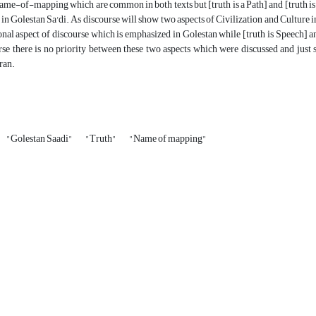
ame-of-mapping which are common in both texts but [truth is a Path] and [truth is
 in Golestan Sa'di. As discourse will show two aspects of Civilization and Culture i
ional aspect of discourse which is emphasized in Golestan while [truth is Speech] a
rse there is no priority between these two aspects which were discussed and just
Iran.
"Golestan Saadi"
"Truth"
"Name of mapping"