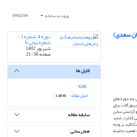
ورود به سامانه
ENGLISH
تان سعدی)
دوره 4، شماره 1 -
شماره پیاپی 6
شهریور 1402
صفحه
21-38
فایل ها
XML
اصل مقاله
1.48 M
 چه حوزه های
 نگاشت‌ : شیء، عمل، مسیر، سخن و زیورآلات برای
و [راستی سخن
سابقه مقاله
ی گذارد، شاید
 تاکید بر وجه
هم رسانی
» اهمیت داشته