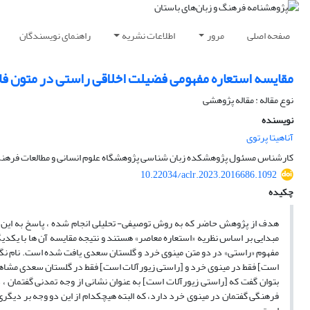
صفحه اصلی
مرور
اطلاعات نشریه
راهنمای نویسندگان
مقایسه استعاره مفهومی فضیلت اخلاقی راستی در متون ف
نوع مقاله : مقاله پژوهشی
نویسنده
آناهیتا پرتوی
کارشناس مسئول پژوهشکده زبان شناسی پژوهشگاه علوم انسانی و مطالعات فرهن
10.22034/aclr.2023.2016686.1092
چکیده
هدف‌ از پژوهش حاضر که به روش توصیفی- تحلیلی انجام شده ، پاسخ به این
مفهوم «راستی» در دو متن مینوی خرد و گلستان سعدی یافت شده است. نام ن
است] فقط در مینوی خرد و [راستی زیورآلات است] فقط در گلستان سعدی مشاهده 
بتوان گفت که [راستی زیورآلات است] به عنوان نشانی از وجه تمدنی گفتمان ،
فرهنگی گفتمان در مینوی خرد دارد، که البته هیچکدام از این دو وجه بر دیگری