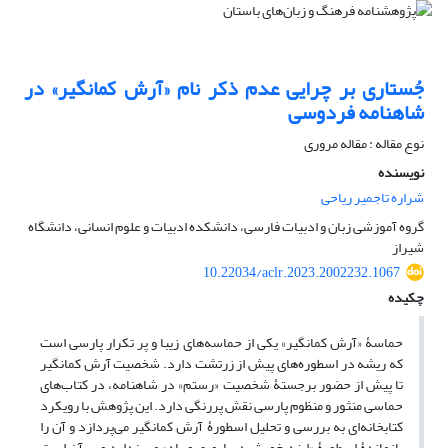
جُستاری بر چرایی عدم ذکر نام «آرش کمانگیر» در
شاهنامه فردوسی
نوع مقاله : مقاله مروری
نویسنده
شراره تاجمیر ریاحی
گروه آموزشی زبان و ادبیات فارسی، دانشکده ادبیات و علوم انسانی، دانشگاه
شیراز
10.22034/aclr.2023.2002232.1067
چکیده
حماسۀ «آرش کمانگیر» یکی از حماسه‌های زیبا و پر تکرار پارسی است
که ریشه در اسطوره‌های پیش از زرتشت دارد. شخصیت آرش کمانگیر
تا پیش از حضور برجستۀ شخصیت «رستم» در شاهنامه، در کتاب‌های
حماسی منثور و منظوم پارسی نقش پررنگی دارد. این پژوهش با رویکرد
کتابخانه‌ای به بررسی و تحلیل اسطورۀ آرش کمانگیر می‌پردازد و آن را
بازماندۀ اسطورۀ «ایزد خورشید، باروری و باد» می‌پندارد و بر آن است