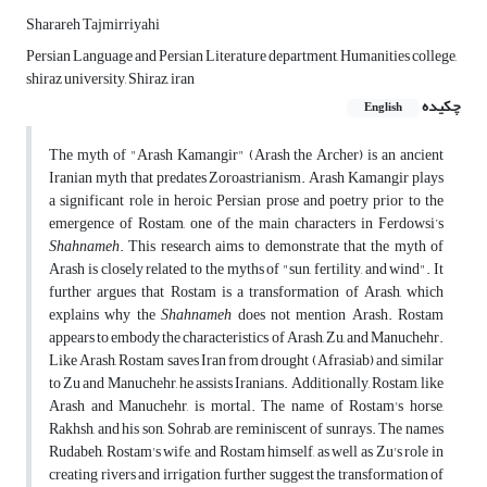
Sharareh Tajmirriyahi
Persian Language and Persian Literature department, Humanities college,
shiraz university, Shiraz, iran
چکیده
English
The myth of "Arash Kamangir" (Arash the Archer) is an ancient
Iranian myth that predates Zoroastrianism. Arash Kamangir plays
a significant role in heroic Persian prose and poetry prior to the
emergence of Rostam, one of the main characters in Ferdowsi’s
Shahnameh
. This research aims to demonstrate that the myth of
Arash is closely related to the myths of "sun, fertility, and wind". It
further argues that Rostam is a transformation of Arash, which
explains why the
Shahnameh
does not mention Arash. Rostam
appears to embody the characteristics of Arash, Zu, and Manuchehr.
Like Arash, Rostam saves Iran from drought (Afrasiab) and, similar
to Zu and Manuchehr, he assists Iranians. Additionally, Rostam, like
Arash and Manuchehr, is mortal. The name of Rostam's horse,
Rakhsh, and his son, Sohrab, are reminiscent of sunrays. The names
Rudabeh, Rostam's wife, and Rostam himself, as well as Zu's role in
creating rivers and irrigation, further suggest the transformation of