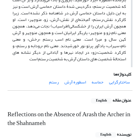
که شخصیت «رستم» دگردیس شدۀ داستان حماسی آرش است و نیز
به این دلیل داستان حماسی آرش در شاهنامه ذکر نشده است. زیرا
کارکرد نقش«رستم» آمیخته‌ای از نقش«آرش، زو، منوچهر» است. او
همچون آرش ایران را از خشکسالی(افراسیاب) نجات می‌دهد، همچون
معنی نام«زو و منوچهر» یاریگر ایرانیان است و همچون منوچهر و آرش
کهن سال و میرا است. معنی نام اسب رستم «رخش» و معنی
نام«سهراب» یادآور پرتو نور خورشیدند. معنی نام «رودابه و رستم» و
کارکرد شخصیت«زو» در ایجاد نهرها و آبادانی از دیگر نشانه های
استحالۀ شخصیت های داستان آرش به شخصیت رستم است
کلیدواژه‌ها
ساختارگرایی
حماسه
اسطوره آرش
رستم
عنوان مقاله
English
Reflections on the Absence of Arash the Archer in
the Shahnameh
نویسنده
English