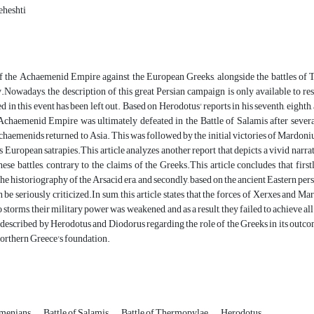
eheshti
of the Achaemenid Empire against the European Greeks, alongside the battles of
.Nowadays, the description of this great Persian campaign is only available to re
 in this event has been left out. Based on Herodotus' reports in his seventh, eighth,
Achaemenid Empire was ultimately defeated in the Battle of Salamis after several
chaemenids returned to Asia. This was followed by the initial victories of Mardonius
us European satrapies.This article analyzes another report that depicts a vivid narra
these battles, contrary to the claims of the Greeks.This article concludes that fi
the historiography of the Arsacid era, and secondly, based on the ancient Eastern pe
 be seriously criticized.In sum, this article states that the forces of Xerxes and
storms, their military power was weakened, and as a result, they failed to achieve all
 described by Herodotus and Diodorus regarding the role of the Greeks in its outc
orthern Greece's foundation.
menians
Battle of Salamis
Battle of Thermopylae
Herodotus