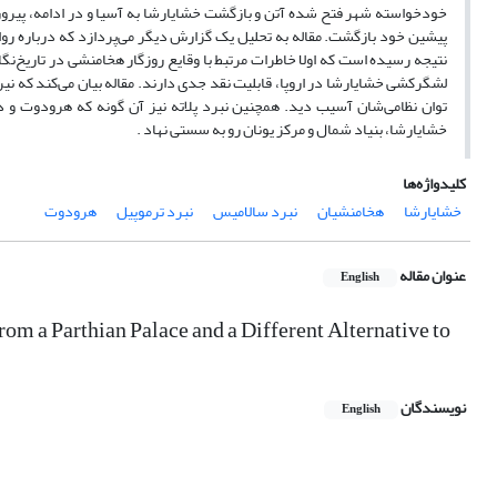
خودخواسته شهر فتح شده آتن و بازگشت خشایارشا به آسیا و در ادامه، پیروزی‌ه
پیشین خود بازگشت. مقاله به تحلیل یک گزارش دیگر می‌پردازد که درباره روای
نتیجه رسیده است که اولا خاطرات مرتبط با وقایع روزگار هخامنشی در تاریخ‌نگا
لشگرکشی خشایارشا در اروپا، قابلیت نقد جدی دارند. مقاله بیان می‌کند که نی
توان نظامی‌شان آسیب دید. همچنین نبرد پلاته نیز آن گونه که هرودوت و دی
خشایارشا، بنیاد شمال و مرکز یونان رو به سستی نهاد .
کلیدواژه‌ها
خشایارشا
هخامنشیان
نبرد سالامیس
نبرد ترموپیل
هرودوت
عنوان مقاله
English
from a Parthian Palace and a Different Alternative to
نویسندگان
English