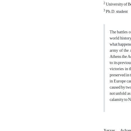
2
University of B
3
Ph.D. student
The battles 
world history
what happened
army of the 
Athens, the A
to its previo
victories in 
preserved in 
in Europe can
caused by two 
not unfold as
calamity to N
Xerxes
Achae