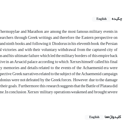
چکیده
English
 Thermopylae and Marathon, are among the most famous military events in
searchers through Greek writings, and therefore, the Eastern perspective on
 and ninth books, and following it, Diodorus in his eleventh book, the Persian
 victories, and with their voluntary withdrawal from the captured city of
 and his ultimate failure, which led the military borders of this empire back
tive in an Arsacid palace, according to which, Xerxes himself called his final
rstly, memories and details related to the events of the Achaemenid era were
rspective, Greek narratives related to the subject of the Achaemenid campaign
 Mardonius were not defeated by the Greek forces. However, due to the damage
 their goals. Furthermore, this research suggests that the Battle of Plataea did
ome.In conclusion, Xerxes' military operations weakened and brought severe
کلیدواژه‌ها
English