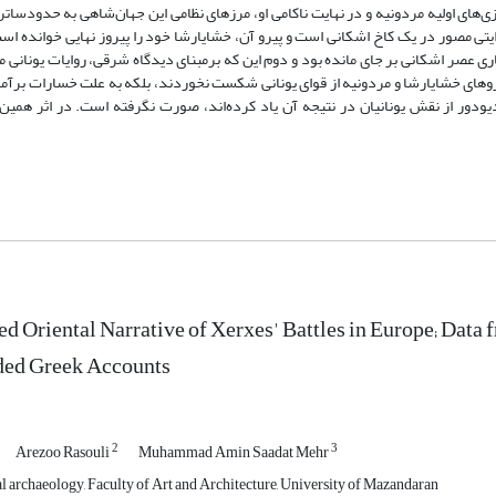
ای اولیه مردونیه و در نهایت ناکامی او، مرزهای نظامی این جهان‌شاهی به حدودساتراپ
تی مصور در یک کاخ اشکانی است و پیرو آن، خشایارشا خود را پیروز نهایی خوانده است.
ری عصر اشکانی بر جای مانده بود و دوم این که برمبنای دیدگاه شرقی، روایات یونانی م
روهای خشایارشا و مردونیه از قوای یونانی شکست نخوردند، بلکه به علت خسارات برآمده
ودور از نقش یونانیان در نتیجه آن یاد کرده‌اند، صورت نگرفته است. در اثر همین
ed Oriental Narrative of Xerxes' Battles in Europe; Data 
ded Greek Accounts
2
3
Arezoo Rasouli
Muhammad Amin Saadat Mehr
l archaeology, Faculty of Art and Architecture, University of Mazandaran