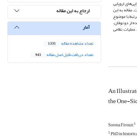
ی‌های اروپایی
 مقاله به این
ارجاع به این مقاله
رتبط با موضوع
 از دو توفان،
آمار
 عملیات نظامی
تعداد مشاهده مقاله
1,335
تعداد دریافت فایل اصل مقاله
943
An Illustrat
the One-Si
1
Sorena Firouzi
1
PhD in historica