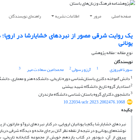
صفحه اصلی
مرور
اطلاعات نشریه
راهنمای نویسندگان
یک روایت شرقی مصور از نبردهای خشایارشا در اروپا؛ د
یونانی
نوع مقاله : مقاله پژوهشی
نویسندگان
3
2
1
سورنا فیروزی
آرزو رسولی
محمدامین سعادت مهر
1
دانش آموخته دکتری باستان‌شناسی دوره تاریخی، دانشکده هنر و معماری، دانشگا
2
استادیار گروه تاریخ دانشگاه شهید بهشتی
3
دانشجوی دکترای گروه باستان شناسی دانشگاه مازندران
10.22034/aclr.2023.2002476.1068
چکیده
نبردهای خشایارشا یکم با یونانیان اروپایی، در کنار نبردهای تروآ و ماراتون، 
نوشته‌های یونانی و در نتیجه از نقطه نظر آنان برجای مانده و دیدگاه شرقی در
پیروی از آن، دیودور در کتاب یازدهم خویش از مجموعه کتابخانه تاریخی