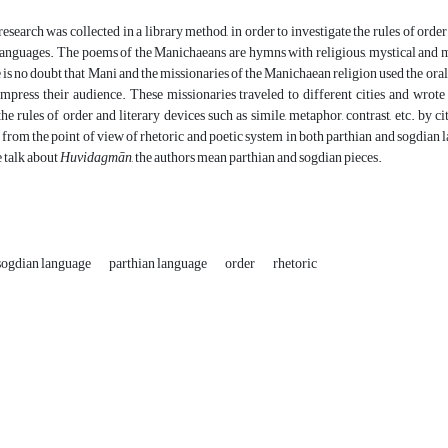
 research was collected in a library method, in order to investigate the rules of ord
anguages. The poems of the Manichaeans are hymns with religious, mystical and my
 is no doubt that Mani and the missionaries of the Manichaean religion used the oral t
mpress their audience. These missionaries traveled to different cities and wrote 
the rules of order and literary devices such as simile, metaphor, contrast, etc. by 
from the point of view of rhetoric and poetic system in both parthian and sogdian l
e talk about
Huvidagm
ā
n
, the authors mean parthian and sogdian pieces.
sogdian language
parthian language
order
rhetoric