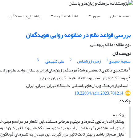
صفحه اصلی
مرور
اطلاعات نشریه
راهنمای نویسندگان
بررسی قواعد نظم در منظومه روایی هویدگمان
نوع مقاله : مقاله پژوهشی
نویسندگان
3
2
1
سمیه حمیدی
زهره زرشناس
علی شهیدی
1
دانشجوی دکتری تخصصی رشتۀ فرهنگ و زبان‌های ایرانی باستان، واحد علوم و تحقیق
2
پژوهشگاه علوم انسانی و مطالعات فرهنگی، تهران ، ایران
3
استادیار فرهنگ و زبان‌های باستانی، دانشگاه تهران، تهران، ایران
10.22034/aclr.2023.701214
چکیده
چکیده
بیشتر اشعارمانوی شعرهای دینی و عرفانی هستند،این اشعار در مراسم دینی خواند
منظور استفاده می کرده اند. از اینرو تردیدی نیست که مانی و مبلغان دین ما
قابل فهم تر باشد و بهتر تحت تاثیر قرار گیرند.این مبلغان به شهرهای گوناگون