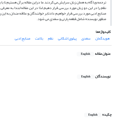
ترجمه ویا گاه به همان زبان سرایش می کردند.ما دراین مقاله برآن هستیم تا 
نظم را در این دو زبان مورد بررسی قرار دهیم.لذا در این مقاله ابتدا به معرفی
صنایع ادبی مورد بررسی قرار خواهیم دادتابر خوانندگان و علاقه مندان به این
منظور نویسنده شامل قطعه پارتی و سغدی می شود.
کلیدواژه‌ها
هویدگمان
سغدی
پهلوی اشکانی
نظم
بلاغت
صنایع ادبی
عنوان مقاله
English
نویسندگان
English
چکیده
English