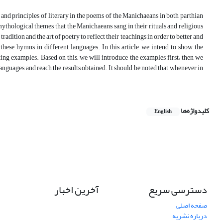
er and principles of literary in the poems of the Manichaeans in both parthian
thological themes that the Manichaeans sang in their rituals and religious
radition and the art of poetry to reflect their teachings in order to better and
these hymns in different languages. In this article, we intend to show the
citing examples. Based on this, we will introduce the examples first; then we
anguages and reach the results obtained. It should be noted that whenever in
کلیدواژه‌ها
English
دسترسی سریع
آخرین اخبار
صفحه اصلی
درباره نشریه