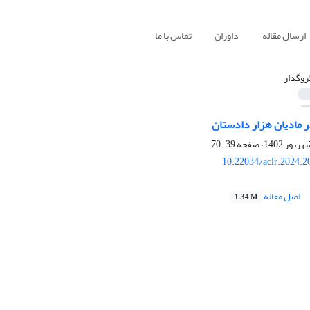
ارسال مقاله
داوران
تماس با ما
روگذار
ر مادیان هزار دادستان
39-70
10.22034/aclr.2024.
اصل مقاله
1.34 M