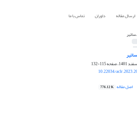
ارسال مقاله
داوران
تماس با ما
ساتیر
اتیر
115-132
10.22034/aclr.2023.
اصل مقاله
776.12 K