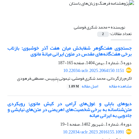
نویسنده =
محمد شکری فومشی
تعداد مقالات:
2
جستجوی هفت‌گوهر شفابخش میان هفت آذر خوشبوی: بازتاب
برخی هفت‌گانه‌های مقدس در متون ایرانی میانة مانوی
دوره 5، شماره 1، بهمن 1404، صفحه
165-187
10.22034/aclr.2025.2064150.1151
اکرم رازگردانی، محمد شکری فومشی، تیموتی پِتیپیس، مصطفی فرهودی
مشاهده مقاله
اصل مقاله
1.09 M
دیوهای بابِلی و غول‌های آرامی در کیش مانوی: رویکردی
متن‌شناسانه به برخی شخصیت‌های اهریمنی در متن‌های نیایشی و
جادویی به ایرانی میانه
دوره 4، شماره 1، شهریور 1402، صفحه
1-19
10.22034/aclr.2023.2016155.1091