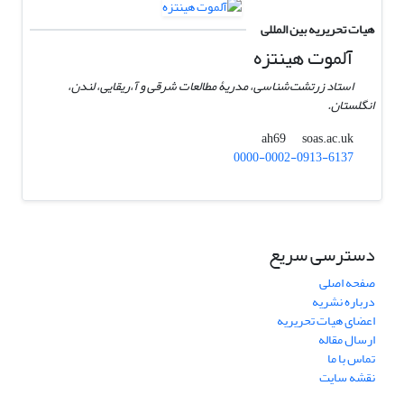
هیات تحریریه بین المللی
آلموت هینتزه
استاد زرتشت‌شناسی، مدریۀ مطالعات شرقی و آ،ریقایی، لندن،
انگلستان.
soas.ac.uk
ah69
0000-0002-0913-6137
دسترسی سریع
صفحه اصلی
درباره نشریه
اعضای هیات تحریریه
ارسال مقاله
تماس با ما
نقشه سایت