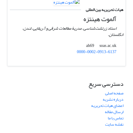
هیات تحریریه بین المللی
آلموت هینتزه
استاد زرتشت‌شناسی، مدریۀ مطالعات شرقی و آ،ریقایی، لندن،
انگلستان.
soas.ac.uk
ah69
0000-0002-0913-6137
دسترسی سریع
صفحه اصلی
درباره نشریه
اعضای هیات تحریریه
ارسال مقاله
تماس با ما
نقشه سایت