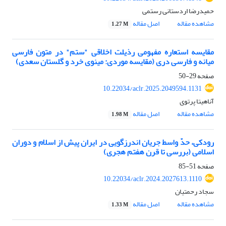
حمیدرضا اردستانی رستمی
مشاهده مقاله
اصل مقاله
1.27 M
مقایسه استعاره مفهومی رذیلت اخلاقی "ستم" در متون فارسی
میانه و فارسی دری (مقایسه موردی: مینوی خرد و گلستان سعدی)
صفحه
29-50
10.22034/aclr.2025.2049594.1131
آناهیتا پرتوی
مشاهده مقاله
اصل مقاله
1.98 M
رودکی، حدّ واسط جریان اندرزگویی در ایران پیش از اسلام و دوران
اسلامی (بررسی تا قرن هفتم هجری)
صفحه
51-85
10.22034/aclr.2024.2027613.1110
سجاد رحمتیان
مشاهده مقاله
اصل مقاله
1.33 M