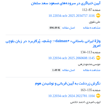
آیین خنیاگری در سروده‌های مسعود سعد سلمان
صفحه
87-112
10.22034/aclr.2025.2034757.1116
علی تقوی
مشاهده مقاله
اصل مقاله
896.89 K
واژۀ ایرانی باستانیِ « *daiman-: چشم»، پُرکاربرد در زبان بلوچی
امروز
صفحه
113-134
10.22034/aclr.2025.2060608.1145
موسی محمودزهی
مشاهده مقاله
اصل مقاله
1.49 M
نگرش زردشت به آیین قربانی‌ و نوشیدن هوم
صفحه
135-163
10.22034/aclr.2024.2022781.1104
ایوب امیدی، احمد خاتمی