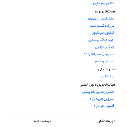
کتایون مزداپور
هیات تحریریه
جلال‌الدین رفیع‌فر
فرزانه گشتاسب
کتایون مزداپور
امید ملاک بهبهانی
چنگیز مولایی
سیروس نصراله زاده
مصطفی ندیم
مدیر داخلی
مینا کامبین
هیات تحریریه بین المللی
حسن رضایی باغ بیدی
شروین فریدنژاد
آلموت هینتزه
دوره انتشار
دو فصلنامه