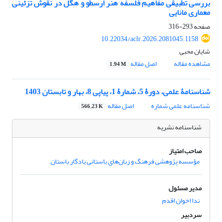
بررسی تطبیقی مفاهیم فلسفه هنر ارسطو و هگل در نقوش تزئینی
معماری مانایی
صفحه
293-316
10.22034/aclr.2026.2081045.1158
شایان محبی
مشاهده مقاله
اصل مقاله
1.94 M
شناسنامۀ علمی، دورۀ 5، شمارۀ 1، پیاپی 8، بهار و تابستان 1403
شناسنامه علمی شماره
اصل مقاله
566.23 K
شناسنامه نشریه
صاحب امتیاز
مؤسسه پژوهشی فرهنگ و زبان‌های باستانی یادگار باستان
مدیر مسئول
ندا اخوان اقدم
سردبیر