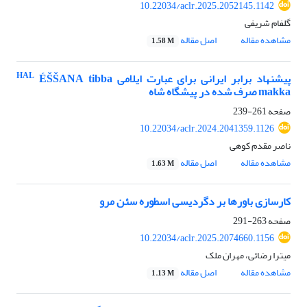
10.22034/aclr.2025.2052145.1142
گلفام شریفی
مشاهده مقاله
اصل مقاله
1.58 M
HAL
پیشنهاد برابر ایرانی برای عبارت ایلامی
ÉŠŠANA tibba
makka صرف شده در پیشگاه شاه
صفحه
261-239
10.22034/aclr.2024.2041359.1126
ناصر مقدم کوهی
مشاهده مقاله
اصل مقاله
1.63 M
کارسازی باورها بر دگردیسی اسطوره سئن مرو
صفحه
263-291
10.22034/aclr.2025.2074660.1156
میترا رضائی، مهران ملک
مشاهده مقاله
اصل مقاله
1.13 M