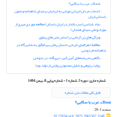
ضحاک، عرب یا سکایی؟
خدمات مردان انیرانیِ تورانی به ایرانیان برمبنای شاهنامه و متون
باستانی ایران
نماد شناسی اسب بالدار در ایران باستان (مطالعه موردی مهری از
موزه بوعلی سینای همدان)
ویژگی های زن آرمانی بر اساس متن های پهلوی
مطالعۀ جغرافیای تاریخی داستان رفتن بهرام‌گور به نخجیرگاه در
شاهنامه فردوسی
نگاهی به ریشه‌های آیین کهن «نری‌گله» در ندوشن
روایت پژوهی و تحلیل مضمونی روایتی از تولد بودا
شماره جاری:
دوره 5، شماره 1 - شماره پیاپی 8، بهمن 1404
فایل کلی مقالات این شماره
ضحاک، عرب یا سکایی؟
صفحه
1-28
10.22034/aclr.2025.2061567.1148