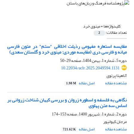
کلیدواژه‌ها =
مینوی خرد
تعداد مقالات:
2
مقایسه استعاره مفهومی رذیلت اخلاقی "ستم" در متون فارسی
میانه و فارسی دری (مقایسه موردی: مینوی خرد و گلستان سعدی)
دوره 5، شماره 1، بهمن 1404، صفحه
29-50
10.22034/aclr.2025.2049594.1131
آناهیتا پرتوی
مشاهده مقاله
اصل مقاله
1.98 M
نگاهی به فلسفه و اسطوره زروان و بررسی کیهان شناخت زروانی بر
اساس سه متن پهلوی
دوره 2، شماره 1، شهریور 1400، صفحه
153-174
مرجان کیوانپور
مشاهده مقاله
اصل مقاله
721.62 K