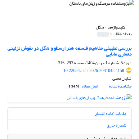
کلیدواژه‌ها =
هگل
تعداد مقالات:
1
بررسی تطبیقی مفاهیم فلسفه هنر ارسطو و هگل در نقوش تزئینی
معماری مانایی
دوره 5، شماره 1، بهمن 1404، صفحه
293-316
10.22034/aclr.2026.2081045.1158
شایان محبی
مشاهده مقاله
اصل مقاله
1.94 M
مقالات آماده انتشار
شماره جاری
شماره‌های پیشین نشریه