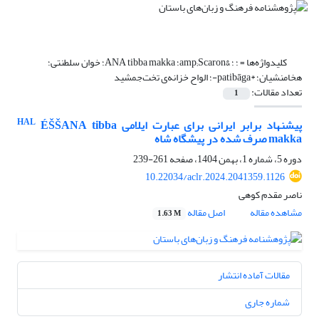
کلیدواژه‌ها =
؛ ؛ &amp;‌‌Scaron؛ ANA tibba makka؛ خوان سلطنتی؛
هخامنشیان؛ *patibāga-؛ الواح خزانه‌ی تخت‌جمشید
تعداد مقالات:
1
HAL
پیشنهاد برابر ایرانی برای عبارت ایلامی
ÉŠŠANA tibba
makka صرف شده در پیشگاه شاه
دوره 5، شماره 1، بهمن 1404، صفحه
261-239
10.22034/aclr.2024.2041359.1126
ناصر مقدم کوهی
مشاهده مقاله
اصل مقاله
1.63 M
مقالات آماده انتشار
شماره جاری