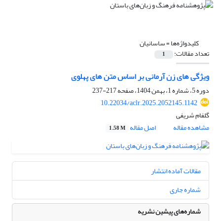
کلیدواژه‌ها =
‌ساسانیان
تعداد مقالات:
1
ویژگی های زن آرمانی بر اساس متن های پهلوی
دوره 5، شماره 1، بهمن 1404، صفحه
217-237
10.22034/aclr.2025.2052145.1142
گلفام شریفی
مشاهده مقاله
اصل مقاله
1.58 M
مقالات آماده انتشار
شماره جاری
شماره‌های پیشین نشریه