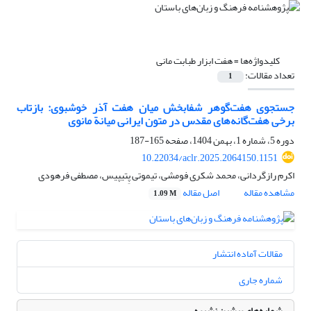
کلیدواژه‌ها =
هفت ابزار طبابت مانی
تعداد مقالات:
1
جستجوی هفت‌گوهر شفابخش میان هفت آذر خوشبوی: بازتاب
برخی هفت‌گانه‌های مقدس در متون ایرانی میانة مانوی
دوره 5، شماره 1، بهمن 1404، صفحه
165-187
10.22034/aclr.2025.2064150.1151
اکرم رازگردانی، محمد شکری فومشی، تیموتی پِتیپیس، مصطفی فرهودی
مشاهده مقاله
اصل مقاله
1.09 M
مقالات آماده انتشار
شماره جاری
شماره‌های پیشین نشریه