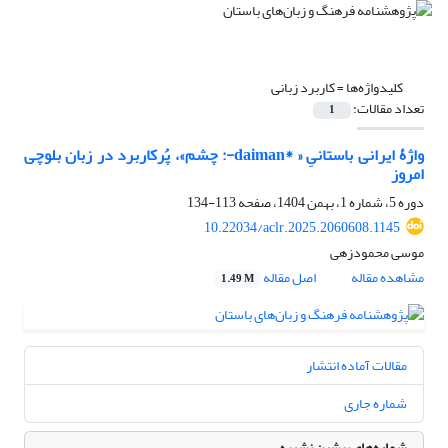
کلیدواژه‌ها =
کاربرد زبانی
تعداد مقالات:
1
واژۀ ایرانی باستانیِ « *daiman-: چشم»، پُرکاربرد در زبان بلوچی
امروز
دوره 5، شماره 1، بهمن 1404، صفحه
113-134
10.22034/aclr.2025.2060608.1145
موسی محمودزهی
مشاهده مقاله
اصل مقاله
1.49 M
مقالات آماده انتشار
شماره جاری
شماره‌های پیشین نشریه