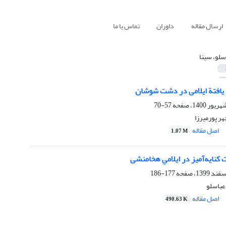
ارسال مقاله
داوران
تماس با ما
سلو، سینا
 یافتة ایلامی در دشت شوشان
57-70
هر پورمیرزا
اصل مقاله
1.07 M
کنایه‌آمیز در ایلامیِ هخامنشی
177-186
 عباسلو
اصل مقاله
490.63 K