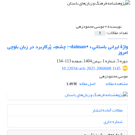
نویسنده =
موسی محمودزهی
تعداد مقالات:
1
واژۀ ایرانی باستانیِ « *daiman-: چشم»، پُرکاربرد در زبان بلوچی
امروز
دوره 5، شماره 1، بهمن 1404، صفحه
113-134
10.22034/aclr.2025.2060608.1145
موسی محمودزهی
مشاهده مقاله
اصل مقاله
1.49 M
مقالات آماده انتشار
شماره جاری
شماره‌های پیشین نشریه