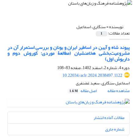
نویسنده =
سنگاری، اسماعیل
تعداد مقالات:
1
پیوند شاه و آیین در اساطیر ایران و یونان و بررسی استمرار آن در
مشروعیت‌بخشی هخامنشیان (مطالعۀ موردی: کوروش دوم و
داریوش اول)
دوره 4، شماره 2، اسفند 1402، صفحه
83-108
10.22034/aclr.2024.2038497.1122
اسماعیل سنگاری، سعید غضنفری
مشاهده مقاله
اصل مقاله
1.6 M
مقالات آماده انتشار
شماره جاری