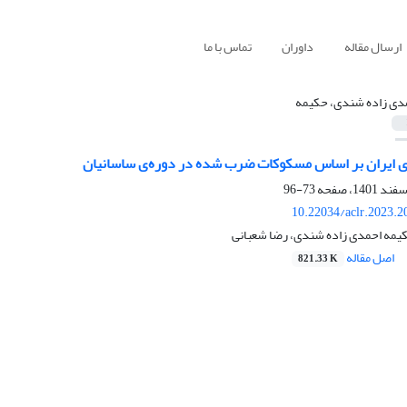
ارسال مقاله
داوران
تماس با ما
دی زاده شندی، حکیمه
ی ایران بر اساس مسکوکات ضرب شده در دوره‌ی ساسانیان
73-96
10.22034/aclr.2023.
کیمه احمدی زاده شندی، رضا شعبانی
اصل مقاله
821.33 K