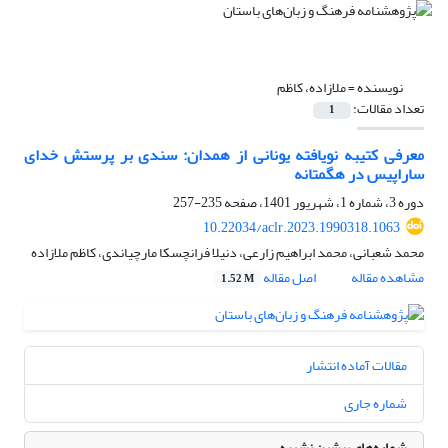
نویسنده =
ملازاده، کاظم
تعداد مقالات:
1
معرفی کتیبه نویافته یونانی از همدان: سندی بر پرستش خدای
ساراپیس در هگمتانه
دوره 3، شماره 1، شهریور 1401، صفحه
235-257
10.22034/aclr.2023.1990318.1063
محمد شعبانی، محمد ابراهیم زارعی، دنیلا فرانچسکا مارچیاندی، کاظم ملازاده
مشاهده مقاله
اصل مقاله
1.52 M
مقالات آماده انتشار
شماره جاری
شماره‌های پیشین نشریه