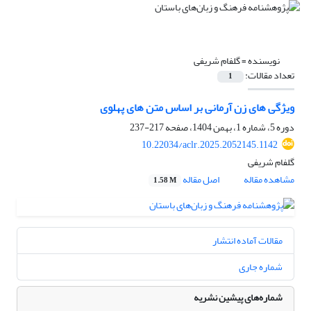
نویسنده =
گلفام شریفی
تعداد مقالات:
1
ویژگی های زن آرمانی بر اساس متن های پهلوی
دوره 5، شماره 1، بهمن 1404، صفحه
217-237
10.22034/aclr.2025.2052145.1142
گلفام شریفی
مشاهده مقاله
اصل مقاله
1.58 M
مقالات آماده انتشار
شماره جاری
شماره‌های پیشین نشریه