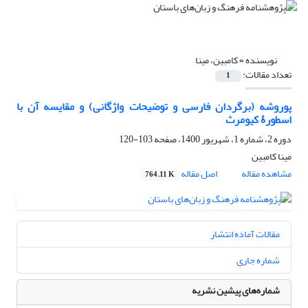
نویسنده =
کامبین، مینا
تعداد مقالات:
1
پوروشه (برگردان فارسی و توضیحات واژگانی) و مقایسه آن با
اسطورۀ کیومرث
دوره 2، شماره 1، شهریور 1400، صفحه
103-120
مینا کامبین
مشاهده مقاله
اصل مقاله
764.11 K
مقالات آماده انتشار
شماره جاری
شماره‌های پیشین نشریه