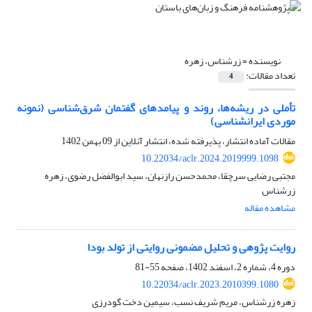
نویسنده =
زرشناس، زهره
تعداد مقالات:
4
تأملی در ریشه‌ها، روند و پیامدهای گفتمان شرق‌شناسی (نمونه
موردی ایرانشناسی)
مقالات آماده انتشار، پذیرفته شده، انتشار آنلاین از
09 بهمن 1402
10.22034/aclr.2024.2019999.1098
مجتبی رضایی سرچقا، محمدحسن رازنهان، سید ابوالفضل رضوی، زهره
زرشناس
مشاهده مقاله
روایت پژوهی و تحلیل مضمونی روایتی از تولد بودا
دوره 4، شماره 2، اسفند 1402، صفحه
55-81
10.22034/aclr.2023.2010399.1080
زهره زرشناس، مریم شریف نسب، سیمین دخت گودرزی